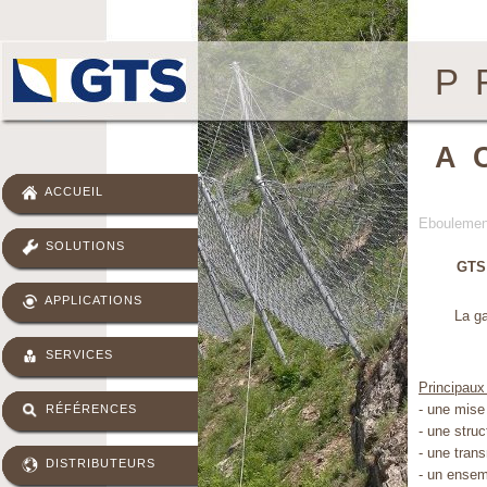
P
A
ACCUEIL
Eboulement
SOLUTIONS
GTS 
APPLICATIONS
La g
SERVICES
Principau
- une mise
RÉFÉRENCES
- une stru
- une trans
DISTRIBUTEURS
- un ensemb