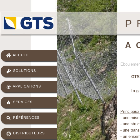
P
A
ACCUEIL
Eboulement
SOLUTIONS
GTS 
APPLICATIONS
La g
SERVICES
Principau
- une mise
RÉFÉRENCES
- une stru
- une trans
DISTRIBUTEURS
- un ensemb